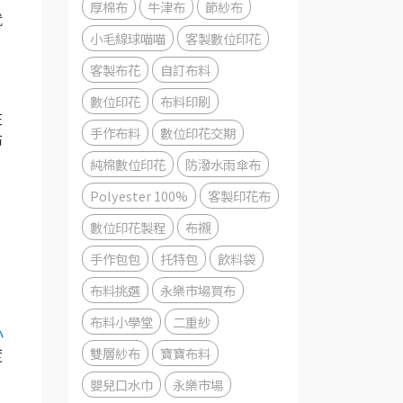
厚棉布
牛津布
節紗布
就
小毛線球喵喵
客製數位印花
客製布花
自訂布料
數位印花
布料印刷
在
手作布料
數位印花交期
布
純棉數位印花
防潑水雨傘布
Polyester 100%
客製印花布
數位印花製程
布襯
手作包包
托特包
飲料袋
布料挑選
永樂市場買布
布料小學堂
二重紗
小
雙層紗布
寶寶布料
度
嬰兒口水巾
永樂市場