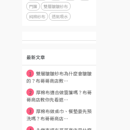
門簾
雙層皺皺紗布
純棉紗布
透氣吸水
最新文章
1
雙層皺皺紗布為什麼會皺皺
的？布哥哥商店教⋯
2
厚棉布適合做窗簾嗎？布哥
哥商店教你先看遮⋯
3
厚棉布做桌巾、餐墊要先預
洗嗎？布哥哥商店⋯