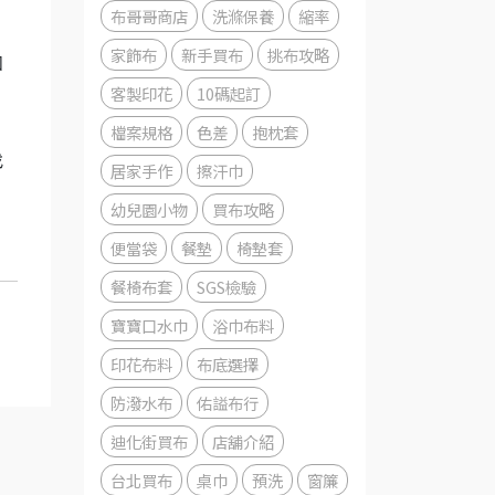
布哥哥商店
洗滌保養
縮率
家飾布
新手買布
挑布攻略
如
，
客製印花
10碼起訂
檔案規格
色差
抱枕套
找
居家手作
擦汗巾
幼兒園小物
買布攻略
便當袋
餐墊
椅墊套
餐椅布套
SGS檢驗
寶寶口水巾
浴巾布料
印花布料
布底選擇
防潑水布
佑謚布行
迪化街買布
店舖介紹
台北買布
桌巾
預洗
窗簾