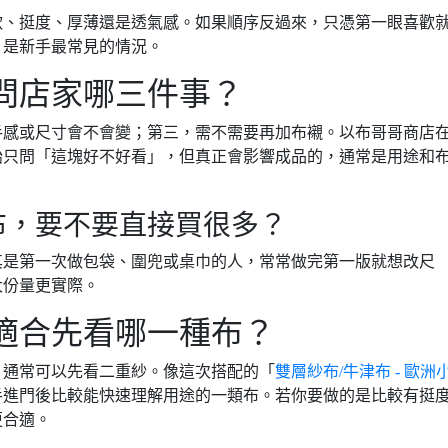
軟、挺度、厚薄還是透氣感。如果順序反過來，只憑第一眼喜歡
，是新手最常見的情況。
問店家哪三件事？
手感或尺寸會不會變；第三，需不需要再加布襯。以布哥哥商店
始只問「這塊好不好看」，但真正會影響成品的，通常是用途和
布，要不要直接買很多？
其是第一次做包袋、圍兜或桌巾的人，常常做完第一版就想改尺
大份量更實際。
適合先看哪一種布？
，通常可以先看二重紗。像這次搭配的「
雙層紗布/牛津布 - 歐洲
手進門後比較能快速理解用途的一類布。若你要做的是比較有挺
更合適。