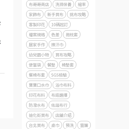
布哥哥商店
洗滌保養
縮率
家飾布
新手買布
挑布攻略
常
客製印花
10碼起訂
檔案規格
色差
抱枕套
找
居家手作
擦汗巾
幼兒園小物
買布攻略
便當袋
餐墊
椅墊套
餐椅布套
SGS檢驗
寶寶口水巾
浴巾布料
印花布料
布底選擇
防潑水布
佑謚布行
迪化街買布
店舖介紹
台北買布
桌巾
預洗
窗簾