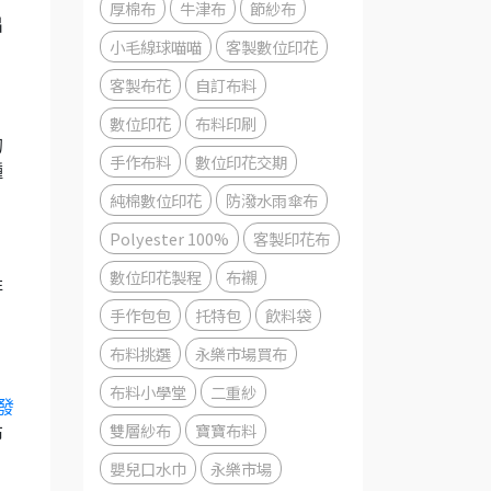
厚棉布
牛津布
節紗布
出
小毛線球喵喵
客製數位印花
客製布花
自訂布料
數位印花
布料印刷
的
手作布料
數位印花交期
種
純棉數位印花
防潑水雨傘布
Polyester 100%
客製印花布
數位印花製程
布襯
非
手作包包
托特包
飲料袋
布料挑選
永樂市場買布
布料小學堂
二重紗
發
雙層紗布
寶寶布料
布
嬰兒口水巾
永樂市場