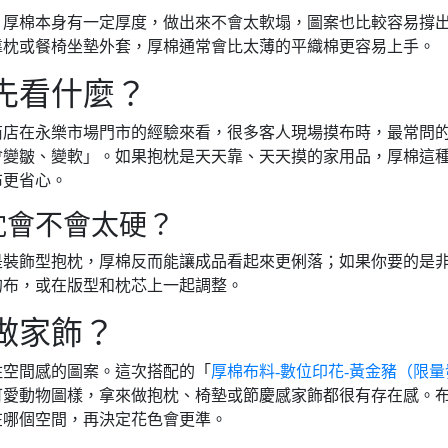
。厚棉本身有一定厚度，做出來不會太軟塌，圖案也比較容易撐
靠枕或餐椅坐墊外套，厚棉通常會比太薄的平織棉更容易上手。
先看什麼？
商店在永樂市場門市的經驗來看，很多客人現場摸布時，最常問
會變皺、變軟」。如果抱枕是天天靠、天天摸的家用品，厚棉這
布更省心。
枕會不會太硬？
是裝飾型抱枕，厚棉反而能讓成品看起來更俐落；如果你要的是
的布，或在版型和枕芯上一起調整。
做家飾？
住空間感的圖案。這次搭配的「
厚棉布料-數位印花-黃金豬（限量
可愛動物圖樣，拿來做抱枕、椅墊或節慶感家飾都很有存在感。
在哪個空間，再決定花色會更準。