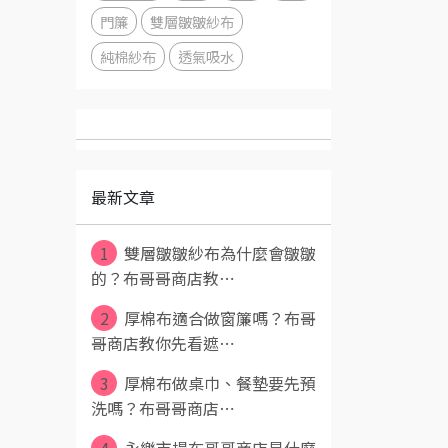
門簾
雙層皺皺紗布
純棉紗布
透氣吸水
最新文章
1
雙層皺皺紗布為什麼會皺皺
的？布哥哥商店教⋯
2
厚棉布適合做窗簾嗎？布哥
哥商店教你先看遮⋯
3
厚棉布做桌巾、餐墊要先預
洗嗎？布哥哥商店⋯