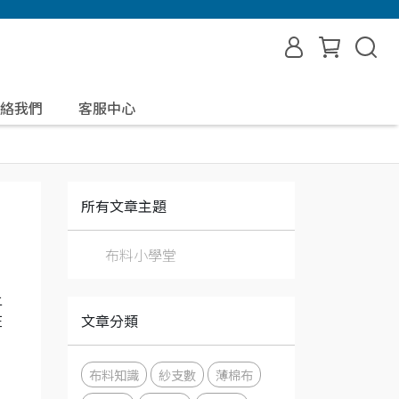
絡我們
客服中心
所有文章主題
布料小學堂
上
文章分類
在
布料知識
紗支數
薄棉布