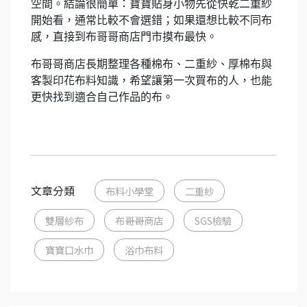
空間。結論很簡單：寶寶貼身小物先從快乾二重紗
開始看，通常比較不會選錯；如果還想比較不同布
感，直接到布哥哥商店門市摸布最快。
布哥哥商店長期整理各種棉布、二重紗、厚棉布與
客製印花布料知識，希望讓第一次買布的人，也能
更快找到適合自己作品的布。
文章分類
布料小學堂
二重紗
雙層紗布
布哥哥商店
SGS檢驗
寶寶口水巾
浴巾布料