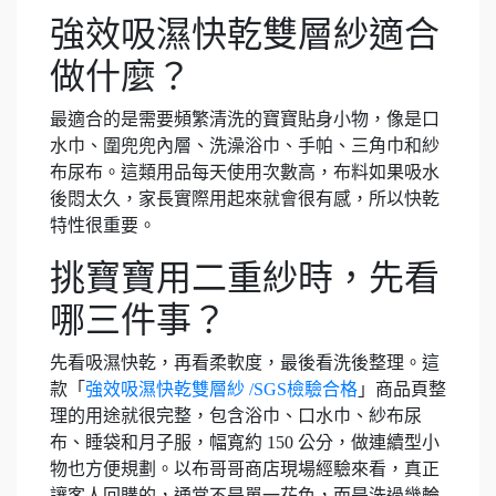
強效吸濕快乾雙層紗適合
做什麼？
最適合的是需要頻繁清洗的寶寶貼身小物，像是口
水巾、圍兜兜內層、洗澡浴巾、手帕、三角巾和紗
布尿布。這類用品每天使用次數高，布料如果吸水
後悶太久，家長實際用起來就會很有感，所以快乾
特性很重要。
挑寶寶用二重紗時，先看
哪三件事？
先看吸濕快乾，再看柔軟度，最後看洗後整理。這
款「
強效吸濕快乾雙層紗 /SGS檢驗合格
」商品頁整
理的用途就很完整，包含浴巾、口水巾、紗布尿
布、睡袋和月子服，幅寬約 150 公分，做連續型小
物也方便規劃。以布哥哥商店現場經驗來看，真正
讓客人回購的，通常不是單一花色，而是洗過幾輪