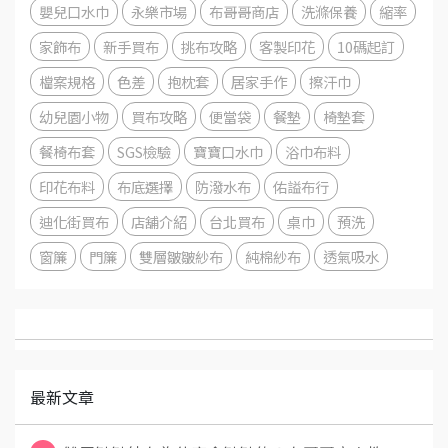
嬰兒口水巾
永樂市場
布哥哥商店
洗滌保養
縮率
家飾布
新手買布
挑布攻略
客製印花
10碼起訂
檔案規格
色差
抱枕套
居家手作
擦汗巾
幼兒園小物
買布攻略
便當袋
餐墊
椅墊套
餐椅布套
SGS檢驗
寶寶口水巾
浴巾布料
印花布料
布底選擇
防潑水布
佑謚布行
迪化街買布
店舖介紹
台北買布
桌巾
預洗
窗簾
門簾
雙層皺皺紗布
純棉紗布
透氣吸水
最新文章