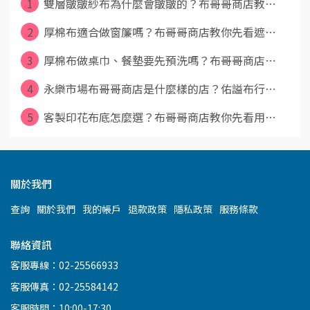
1
雙層皺皺紗布為什麼會皺皺的？布哥哥商店教⋯
2
厚棉布適合做窗簾嗎？布哥哥商店教你先看遮⋯
3
厚棉布做桌巾、餐墊要先預洗嗎？布哥哥商店⋯
4
永樂市場布哥哥商店是什麼樣的店？佑謚布行⋯
5
客製印花布底怎麼選？布哥哥商店教你先看用⋯
關於我們
查詢
關於我們
我的帳戶
退款政策
隱私政策
服務條款
聯絡資訊
客服專線：02-25566933
客服傳真：02-25584142
客服時間：10:00-17:30