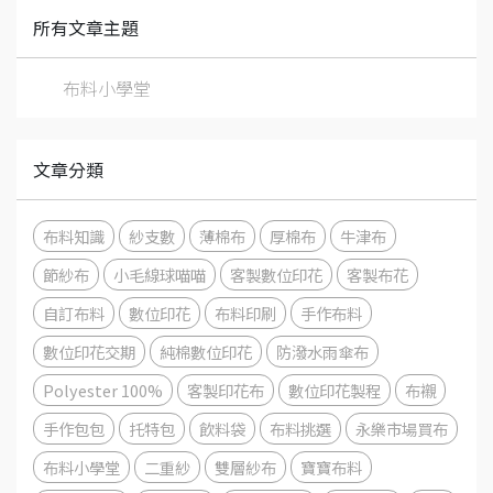
所有文章主題
布料小學堂
文章分類
布料知識
紗支數
薄棉布
厚棉布
牛津布
節紗布
小毛線球喵喵
客製數位印花
客製布花
自訂布料
數位印花
布料印刷
手作布料
數位印花交期
純棉數位印花
防潑水雨傘布
Polyester 100%
客製印花布
數位印花製程
布襯
手作包包
托特包
飲料袋
布料挑選
永樂市場買布
布料小學堂
二重紗
雙層紗布
寶寶布料