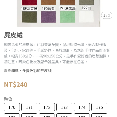
1
/
3
麂皮絨
觸感溫柔的麂皮絨，色彩豐富多變，呈現獨特光澤。適合製作服
裝、包包、家飾等。手感舒適，易於塑形，為您的手作作品增添質
感。幅寬150公分，一碼90x150公分，是手作愛好者的理想選擇。
請注意，因染色批次及顯示器差異，可能存在色差。
溫柔觸感，多變色彩的麂皮絨
NT$240
顏色
170
171
172
173
174
175