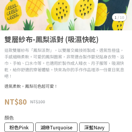
1
/
10
雙層紗布-鳳梨派對 (吸濕快乾)
這款雙層紗布「鳳梨派對」，以雙層交織技術製成，透氣性極佳，
手感細緻柔軟。可愛的鳳梨圖案，非常適合製作嬰兒貼身衣物、浴
巾、手帕、口水巾等。也適用於製作成人睡衣、月子服等，吸濕快
乾，給你舒適的穿著體驗。快來為你的手作作品增添一份夏日氣息
吧！
透氣柔軟，鳳梨花色超可愛！
NT$80
NT$100
顏色
粉色Pink
湖綠Turquoise
深藍Navy