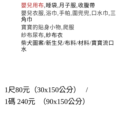
嬰兒用布
,睡袋,月子服,收腹帶
嬰兒衣服,
浴巾,手帕,圍兜兜,口水巾
,
三
角巾
寶寶的貼身小物,爬服
紗布尿布
,紗布衣
柴犬圖案/新生兒/布料/材料/寶寶流口
水
1尺80元（30x150公分） /
1碼 240元
（90x150公分）