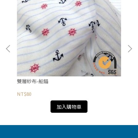
雙層紗布-船錨
雙
NT$80
NT
加入購物車