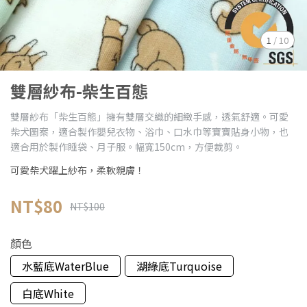
1
/
10
雙層紗布-柴生百態
雙層紗布「柴生百態」擁有雙層交織的細緻手感，透氣舒適。可愛
柴犬圖案，適合製作嬰兒衣物、浴巾、口水巾等寶寶貼身小物，也
適合用於製作睡袋、月子服。幅寬150cm，方便裁剪。
可愛柴犬躍上紗布，柔軟親膚！
NT$80
NT$100
顏色
水藍底WaterBlue
湖綠底Turquoise
白底White