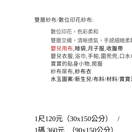
雙層紗布/數位印花紗布:
數位印花，色彩柔和
雙層交織，清晰透氣，手感細緻柔
嬰兒用布
,睡袋,月子服,收腹帶
嬰兒衣服,
浴巾,手帕,圍兜兜,口水
寶寶的貼身小物,爬服
紗布尿布
,紗布衣
水玉圖案/新生兒/布料/材料/寶
1尺120元（30x150公分） /
1碼 360元
（90x150公分）