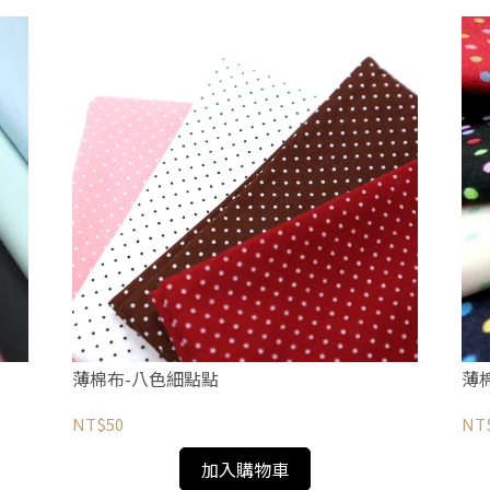
薄棉布-八色細點點
薄
NT$50
NT
加入購物車