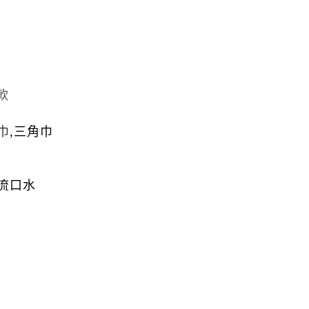
軟
巾
,
三角巾
寶流口水