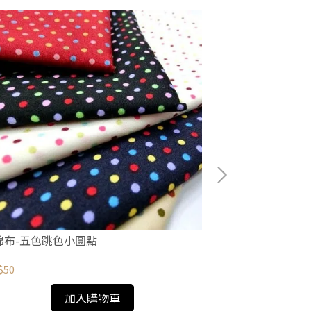
棉布-五色跳色小圓點
繡花布-櫻桃點
$50
NT$100
加入購物車