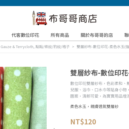
代客數位印花
所有商品
關於布哥哥的店
聯
uze & Terrycloth
,
點點/條紋/豹紋/格子
雙層紗布-數位印花-柔色水玉(強
雙層紗布-數位印花
數位印花雙層紗布，色彩柔和、
兒服、浴巾、口水巾等貼身小物
圖案，清新可愛，為寶寶用品增添
柔色水玉，親膚透氣雙層紗
NT$120