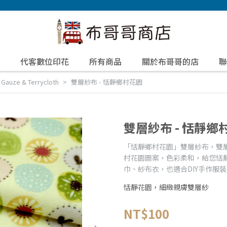
代客數位印花
所有商品
關於布哥哥的店
聯
uze & Terrycloth
雙層紗布 - 恬靜鄉村花園
雙層紗布 - 恬靜鄉
「恬靜鄉村花園」雙層紗布，雙
村花園圖案，色彩柔和，給您恬
巾、紗布衣，也適合DIY手作服
恬靜花園，細緻親膚雙層紗
NT$100