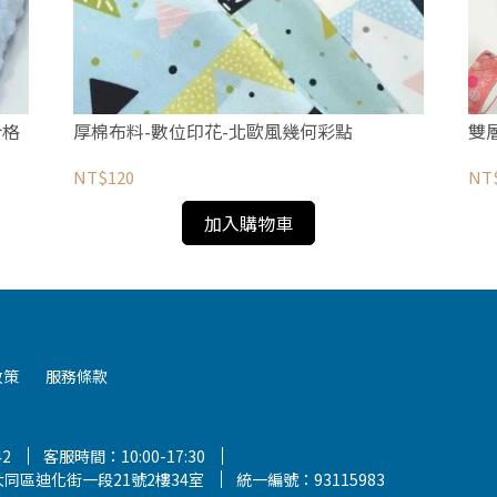
合格
厚棉布料-數位印花-北歐風幾何彩點
雙
NT$120
NT
加入購物車
政策
服務條款
42
客服時間：10:00-17:30
同區迪化街一段21號2樓34室
統一編號：93115983