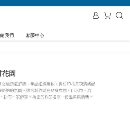
絡我們
客服中心
村花園
層交織透氣舒適，手感細緻柔軟。數位印花呈現清新鄉
靜舒適的氛圍。適合製作嬰兒貼身衣物、口水巾、浴
裝、拼布、家飾等。為您的作品增添一份溫柔與清新。