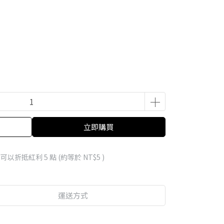
立即購買
 」可以折抵紅利
5
點 (約等於
NT$5
)
運送方式