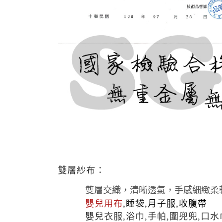
雙層紗布：
雙層交織，清晰透氣，手感細緻柔
嬰兒用布
,睡袋,月子服,收腹帶
嬰兒衣服,
浴巾,手帕,圍兜兜,口水