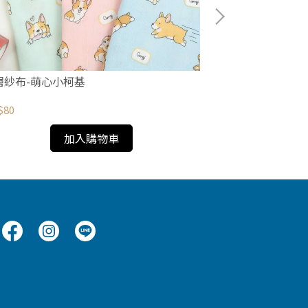
層紗布-萌心小柯基
黑色&深藍色&灰
$80
NT$60
加入購物車