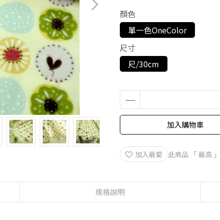
顏色
單一色OneColor
尺寸
尺/30cm
加入購物車
加入最愛
此商品 「 最高
規格說明