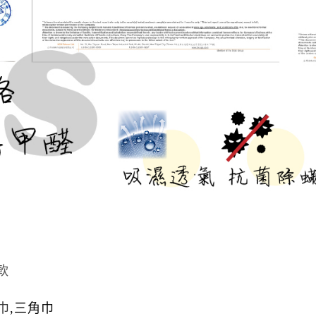
軟
巾
,
三角巾