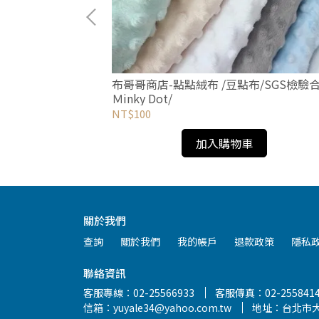
布哥哥商店-點點絨布 /豆點布/SGS檢驗
Ｍinky Dot/
NT$100
加入購物車
關於我們
查詢
關於我們
我的帳戶
退款政策
隱私
聯絡資訊
客服專線：02-25566933
客服傳真：02-255841
信箱：yuyale34@yahoo.com.tw
地址：台北市大