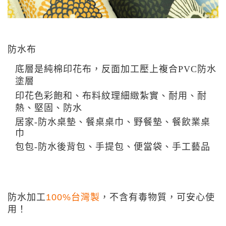
防水布
底層是純棉印花布，反面加工壓上複合PVC防水
塗層
印花色彩飽和、布料紋理細緻紮實
、
耐用、耐
熱、堅固、防水
居家-
防水桌墊
、
餐桌桌巾、野餐墊、餐飲業桌
巾
包包-防水後背包
、
手提包
、
便當袋
、
手工藝品
防水加工
100%台灣製
，不含有毒物質，可安心使
用！