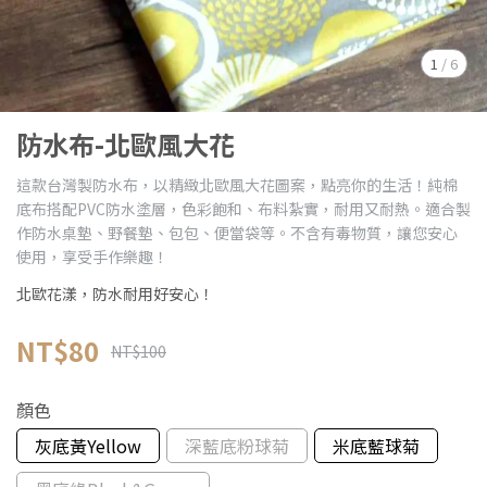
1
/
6
防水布-北歐風大花
這款台灣製防水布，以精緻北歐風大花圖案，點亮你的生活！純棉
底布搭配PVC防水塗層，色彩飽和、布料紮實，耐用又耐熱。適合製
作防水桌墊、野餐墊、包包、便當袋等。不含有毒物質，讓您安心
使用，享受手作樂趣！
北歐花漾，防水耐用好安心！
NT$80
NT$100
顏色
灰底黃Yellow
深藍底粉球菊
米底藍球菊