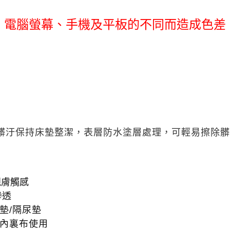
機、電腦螢幕、手機及平板的不同而造成色差
髒汙保持床墊整潔，
表層防水塗層處理，可輕易擦除髒
親膚觸感
滲透
墊/隔尿墊
內裏布使用