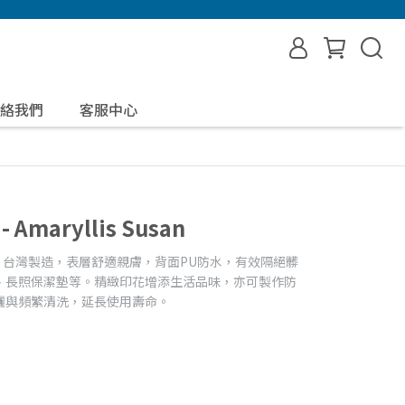
絡我們
客服中心
maryllis Susan
水保潔墊布，台灣製造，表層舒適親膚，背面PU防水，有效隔絕髒
、長照保潔墊等。精緻印花增添生活品味，亦可製作防
曬與頻繁清洗，延長使用壽命。