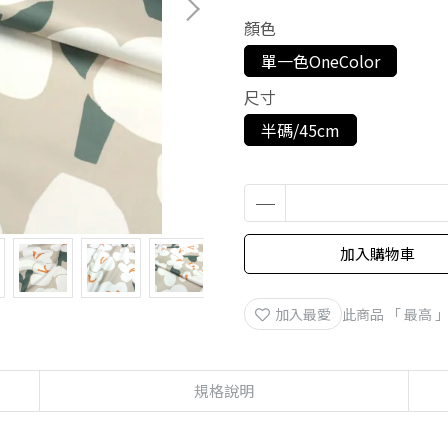
顏色
單一色OneColor
尺寸
半碼/45cm
加入購物車
加入最愛
此商品 「 最高
規格說明