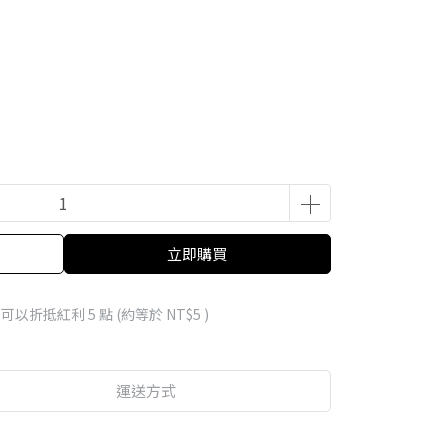
立即購買
 」可以折抵紅利
5
點 (約等於
NT$5
)
運送方式