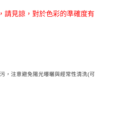
，
請見諒
，
對於色彩的準確度有
污，
注意避免
陽光曝曬
與
經
常性
清洗(可