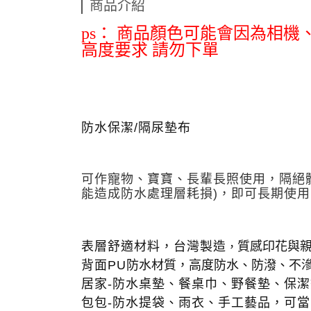
商品介紹
ps： 商品顏色可能會因為相
高度要求 請勿下單
防水保潔/隔尿墊布
可作寵物
、
寶寶、長輩長照使用，隔絕
能造成防水處理層耗損)，
即可長期使用
表層舒適材料，台灣製造
質感印花與
，
背面PU
防水材質，高度防水、防潑、不
居家-
防水桌墊
、
餐桌巾、野餐墊、保潔
包包-防水提袋
、雨衣
、手工藝品，可當