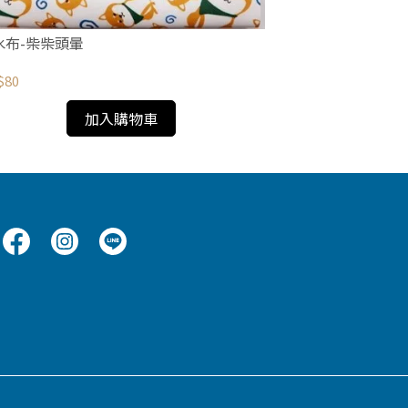
水布-柴柴頭暈
防水布-welcome 
$80
NT$80
加入購物車