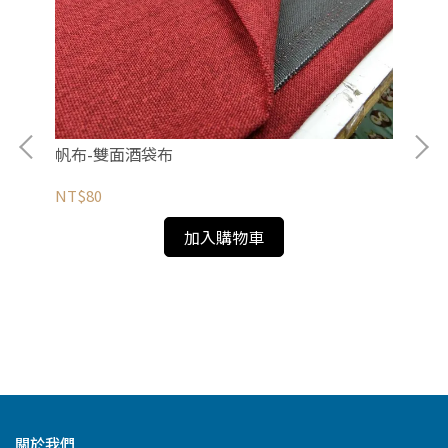
帆布-雙面酒袋布
NT$80
加入購物車
雙
NT
關於我們