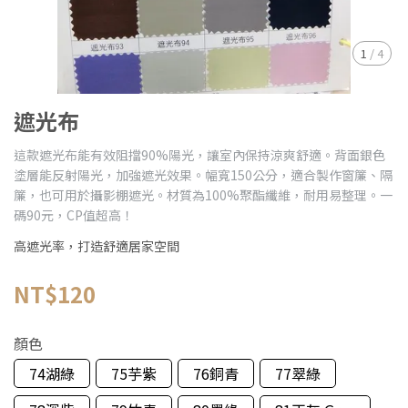
1
/
4
遮光布
這款遮光布能有效阻擋90%陽光，讓室內保持涼爽舒適。背面銀色
塗層能反射陽光，加強遮光效果。幅寬150公分，適合製作窗簾、隔
簾，也可用於攝影棚遮光。材質為100%聚酯纖維，耐用易整理。一
碼90元，CP值超高！
高遮光率，打造舒適居家空間
NT$120
顏色
74湖綠
75芋紫
76銅青
77翠綠