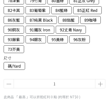
78深紫
79竹青
80墨綠
81正灰 Grey
82卡其
83葡萄紫
84藍綠
85正紅 Red
86灰藍
87純黑 Black
88鈷藍
89咖啡
90銅灰
91鐵灰 Iron
92丈青 Navy
93藤紫
94銀灰
95黃綠
96灰粉
73芥黃
尺寸
碼/Yard
此商品 「 最高 」可以折抵紅利
0
點 (約等於
NT$0
)