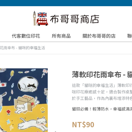
代客數位印花
所有商品
關於布哥哥的店
聯
花雨傘布 - 貓咪的幸福生活
薄軟印花雨傘布 -
這款「貓咪的幸福生活」薄軟印
咪印花療癒感十足，適合製作桌
於手工藝品，作為內裏布增添特
貓奴必備！輕薄防水，幸福感滿
NT$90