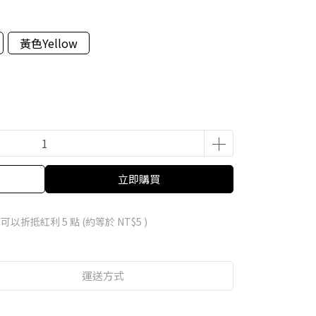
黃色Yellow
立即購買
 」可以折抵紅利
5
點 (約等於
NT$5
)
運送方式