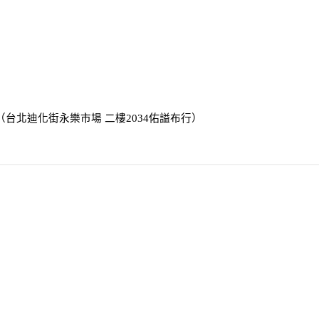
0 （台北迪化街永樂市場 二樓2034
佑謚布行
）