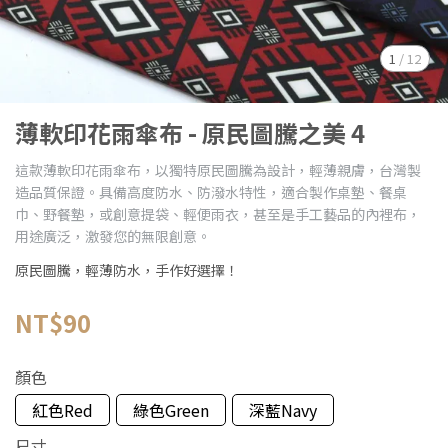
1
/
12
薄軟印花雨傘布 - 原民圖騰之美 4
這款薄軟印花雨傘布，以獨特原民圖騰為設計，輕薄親膚，台灣製
造品質保證。具備高度防水、防潑水特性，適合製作桌墊、餐桌
巾、野餐墊，或創意提袋、輕便雨衣，甚至是手工藝品的內裡布，
用途廣泛，激發您的無限創意。
原民圖騰，輕薄防水，手作好選擇！
NT$90
顏色
紅色Red
綠色Green
深藍Navy
尺寸