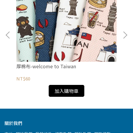
厚棉布-welcome to Taiwan
薄
NT$60
NT
加入購物車
關於我們