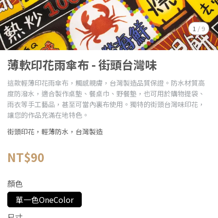
1
/
9
薄軟印花雨傘布 - 街頭台灣味
這款輕薄印花雨傘布，觸感親膚，台灣製造品質保證。防水材質高
度防潑水，適合製作桌墊、餐桌巾、野餐墊，也可用於購物提袋、
雨衣等手工藝品，甚至可當內裏布使用。獨特的街頭台灣味印花，
讓您的作品充滿在地特色。
街頭印花，輕薄防水，台灣製造
NT$90
顏色
單一色OneColor
尺寸