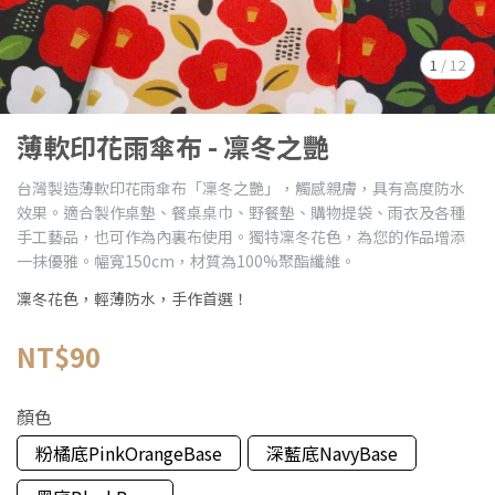
1
/
12
薄軟印花雨傘布 - 凜冬之艷
台灣製造薄軟印花雨傘布「凜冬之艷」，觸感親膚，具有高度防水
效果。適合製作桌墊、餐桌桌巾、野餐墊、購物提袋、雨衣及各種
手工藝品，也可作為內裏布使用。獨特凜冬花色，為您的作品增添
一抹優雅。幅寬150cm，材質為100%聚酯纖維。
凜冬花色，輕薄防水，手作首選！
NT$90
顏色
粉橘底PinkOrangeBase
深藍底NavyBase