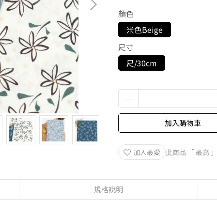
顏色
米色Beige
尺寸
尺/30cm
加入購物車
加入最愛
此商品 「 最高
規格說明