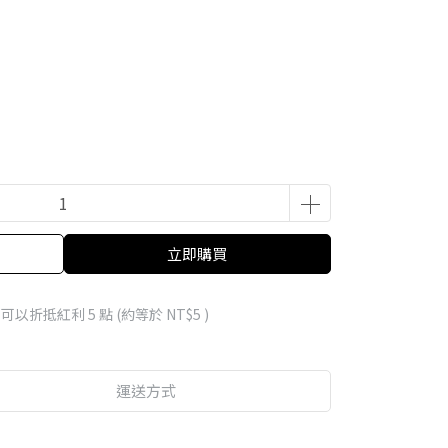
立即購買
 」可以折抵紅利
5
點 (約等於
NT$5
)
運送方式