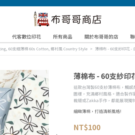
代客數位印花
所有商品
關於布哥哥的店
聯
ing
,
60支細薄棉 60s Cotton
,
鄉村風 Country Style
薄棉布 - 60支紗印花 -
薄棉布 - 60支紗印花
這款台灣製60支紗薄棉布，觸
圖樣，充滿鄉村風格。適合製作家
裁縫或Zakka手作，都能展現獨
細緻薄棉，打造清新風格!
NT$100