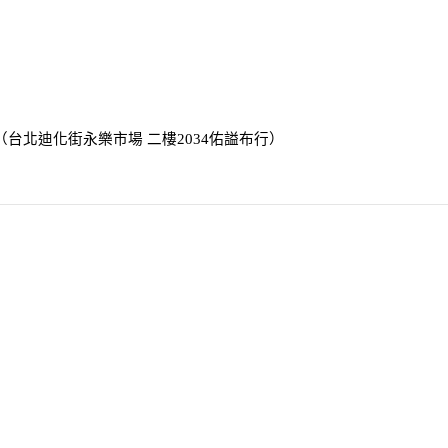
0 （台北迪化街永樂市場 二樓2034
佑謚布行
）