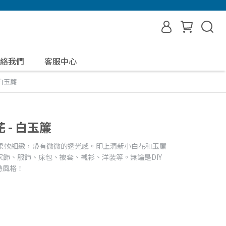
絡我們
客服中心
 白玉簾
 - 白玉簾
感柔軟細緻，帶有微微的透光感。印上清新小白花和玉簾
飾、服飾、床包、被套、襯衫、洋裝等。無論是DIY
特風格！