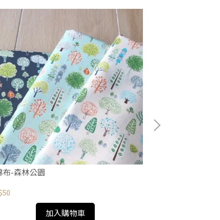
棉布-森林公園
促銷-薄棉布-金
$50
NT$75
加入購物車