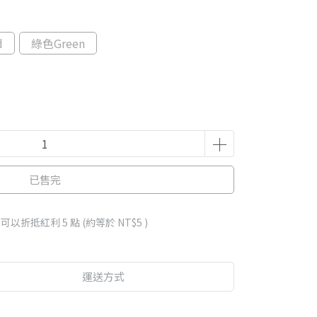
d
綠色Green
已售完
 」可以折抵紅利
5
點 (約等於
NT$5
)
運送方式