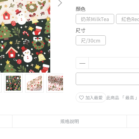
顏色
奶茶MilkTea
紅色Re
尺寸
尺/30cm
加入最愛
此商品 「 最高
規格說明