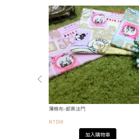
薄棉布-郵票法鬥
NT$50
加入購物車