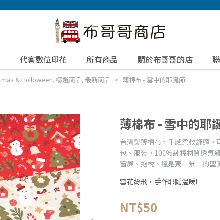
代客數位印花
所有商品
關於布哥哥的店
聯
as & Holloween
,
精選商品
,
最新商品
薄棉布 - 雪中的耶誕節
薄棉布 - 雪中的耶
台灣製薄棉布，手感柔軟舒適。
包、服裝。100%純棉材質透氣
窗簾、抱枕、還是獨一無二的聖
雪花紛飛，手作耶誕溫暖!
NT$50