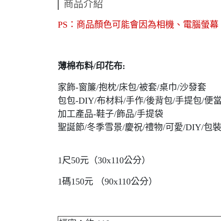
商品介紹
PS：商品顏色可能會因為相機、電腦螢
薄棉布料/印花布:
家飾-窗簾/抱枕/床包/被套/桌巾/沙發套
包包-DIY/布材料/手作/後背包/手提包/便
加工產品-鞋子/飾品/手提袋
聖誕節/冬季雪景/慶祝/禮物/可愛/DIY/包
1尺50元（30x110公分）
1碼150元 （90x110公分）