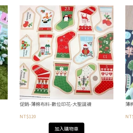
促銷-薄棉布料-數位印花-大聖誕襪
薄
NT$120
NT
加入購物車