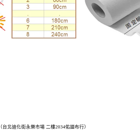
0 （台北迪化街永樂市場 二樓2034
佑謚布行
）