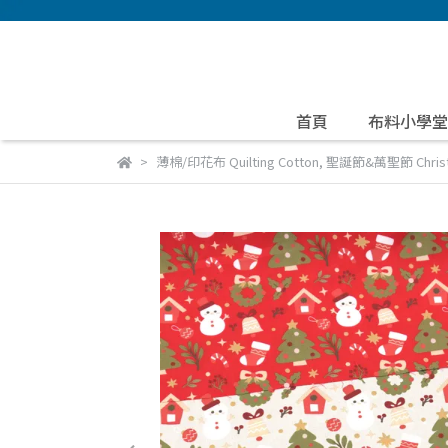
首頁
布料小學堂
薄棉/印花布 Quilting Cotton
,
聖誕節&萬聖節 Christm