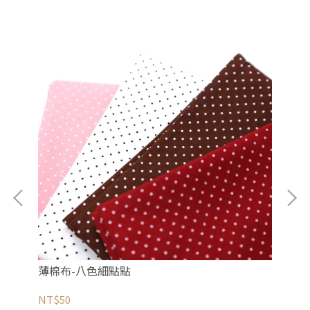
薄棉布-八色細點點
促
NT$50
NT