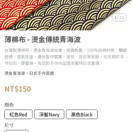
1
/
12
薄棉布 - 燙金傳統青海波
台灣製薄棉布，燙金青海波紋樣，經典和風。100%純棉材質，觸感
舒適，透氣性佳，適合製作窗簾、抱枕、床包等家飾，也可用於手
作包包、便當袋。為您的手作作品增添獨特日式風情。
燙金青海波，日式手作首選
NT$150
顏色
紅色Red
深藍Navy
黑色Black
尺寸