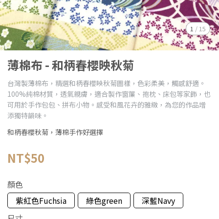
1
/
15
薄棉布 - 和柄春櫻映秋菊
台灣製薄棉布，精選和柄春櫻映秋菊圖樣，色彩柔美，觸感舒適。
100%純棉材質，透氣親膚，適合製作窗簾、抱枕、床包等家飾，也
可用於手作包包、拼布小物。感受和風花卉的雅緻，為您的作品增
添獨特韻味。
和柄春櫻秋菊，薄棉手作好選擇
NT$50
顏色
紫紅色Fuchsia
綠色green
深藍Navy
尺寸