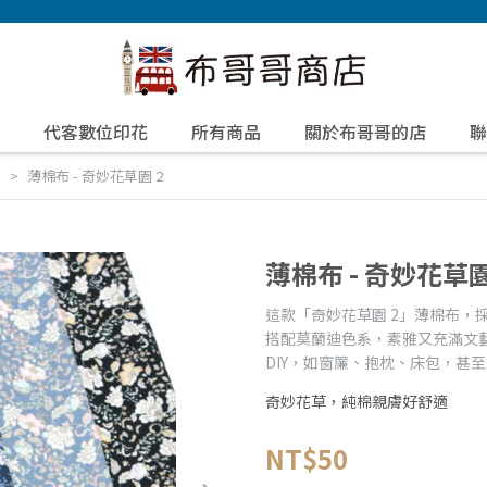
代客數位印花
所有商品
關於布哥哥的店
聯
e
薄棉布 - 奇妙花草園 2
薄棉布 - 奇妙花草園
這款「奇妙花草園 2」薄棉布，
搭配莫蘭迪色系，素雅又充滿文
DIY，如窗簾、抱枕、床包，甚
奇妙花草，純棉親膚好舒適
NT$50