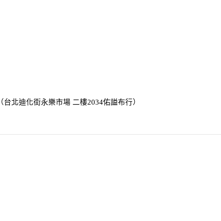
0 （台北迪化街永樂市場 二樓2034
佑謚布行
）