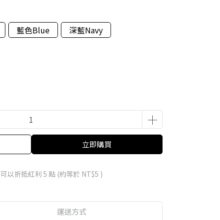
藍色Blue
深藍Navy
立即購買
 」可以折抵紅利
5
點 (約等於
NT$5
)
運送方式