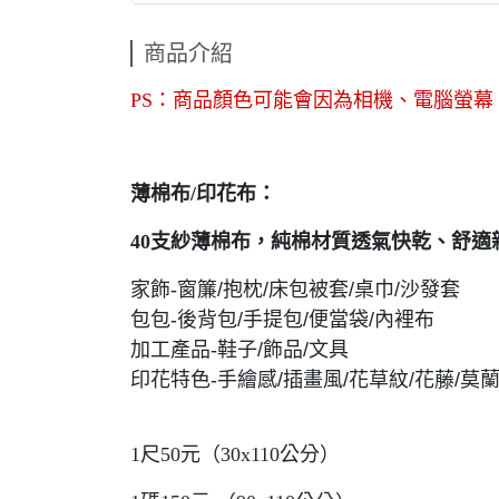
商品介紹
PS：商品顏色可能會因為相機、電腦螢
薄棉布/印花布：
40支紗薄棉布，純棉材質透氣快乾、舒適
家飾-窗簾/抱枕/床包被套/桌巾/沙發套
包包-後背包/手提包/便當袋/內裡布
加工產品-鞋子/飾品/文具
印花特色-手繪感/插畫風/花草紋/花藤/莫
1尺50元（30x110公分）