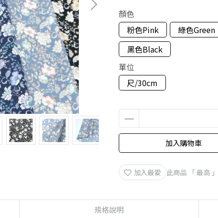
顏色
粉色Pink
綠色Green
黑色Black
單位
尺/30cm
加入購物車
加入最愛
此商品 「 最高
規格說明