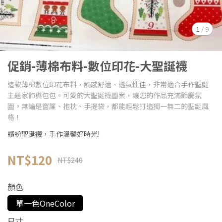
1
/
9
促銷-薄棉布料-數位印花-大聖誕襪
這款薄棉數位印花布料，觸感舒適、透氣性佳，非常適合手作聖誕
主題家飾與包包。可愛的大聖誕襪圖案，讓您的作品充滿節慶氛
圍。無論是窗簾、抱枕、手提袋，都能輕鬆打造獨一無二的聖誕風
格！
繽紛聖誕襪，手作溫馨好時光!
NT$120
NT$240
顏色
單一色OneColor
尺寸