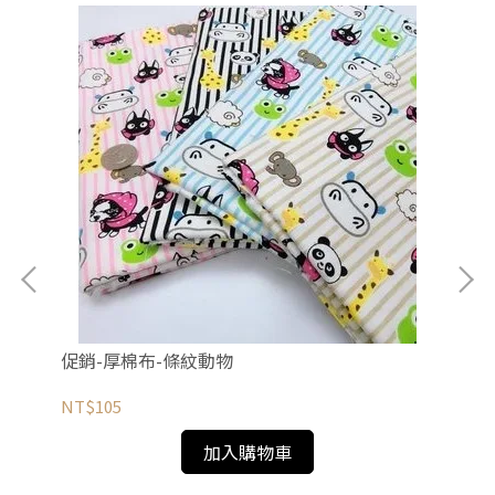
促
NT
促銷-厚棉布-條紋動物
NT$105
加入購物車