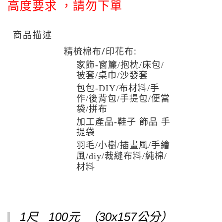
高度要求
，
請勿下單
商品描述
精梳棉布/印花布:
家飾-窗簾/抱枕/床包/
被套/桌巾/沙發套
包包-DIY/布材料/手
作/後背包/手提包/便當
袋/拼布
加工產品-鞋子 飾品 手
提袋
羽毛/小樹/插畫風/手繪
風/diy/裁縫布料/純棉/
材料
1尺 100元 （30x157公分）