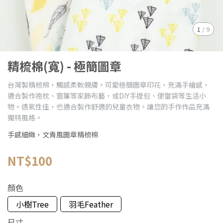
1
/
9
精梳棉(寬) - 極簡圖章
台灣製精梳棉，觸感柔軟親膚。可愛極簡圖章印花，充滿手繪感，
適合製作抱枕、窗簾等家飾布藝，或DIY手提包、便當袋等生活小
物。透氣性佳，也適合製作舒適的兒童衣物。讓您的手作作品充滿
獨特風格。
手感細緻，文青風圖章精梳棉
NT$100
顏色
小樹Tree
羽毛Feather
尺寸