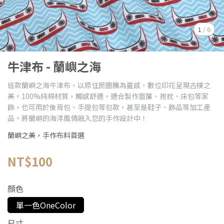
1
/
6
牛津布 - 蘭嶼之海
這款蘭嶼之海牛津布，以原住民圖騰為靈感，數位印花呈現古樸之
美。100%純棉材質，觸感舒適，適合製作窗簾、抱枕、床包等家
飾，也可用於後背包、手提包等包款，甚至是鞋子、飾品等加工產
品。將蘭嶼的海洋風情融入您的手作設計中！
蘭嶼之美，手作布料首選
NT$100
顏色
單一色OneColor
尺寸