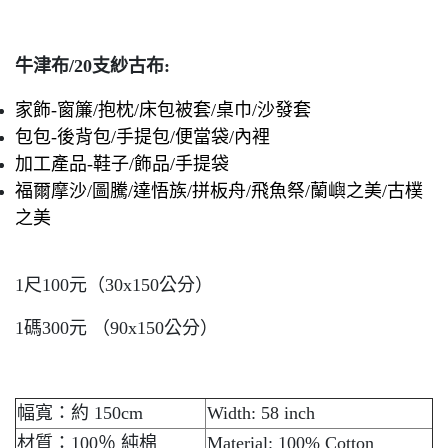
牛津布/20支紗古布:
家飾-窗簾/抱枕/床包被套/桌巾/沙發套
包包-後背包/手提包/便當袋/內裡
加工產品-鞋子/飾品/手提袋
福爾摩沙/圖騰/達悟族/拼板舟/飛魚祭/蘭嶼之美/古樸
之美
1尺100元（30x150公分）
1碼300元 （90x150公分）
幅寬：約 150cm
Width: 58 inch
材質：100％ 純棉
Material: 100% Cotton