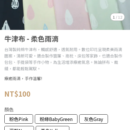
1
/
12
牛津布 - 柔色雨滴
台灣製純棉牛津布，觸感舒適，透氣耐用。數位印花呈現柔美雨滴
圖案，清新可愛。適合製作窗簾、抱枕、床包等家飾，也適合製作
包包、手提袋等手作小物，為生活增添療癒氣息。無論拼布、裁
縫，都能輕鬆駕馭。
療癒雨滴，手作溫馨!
NT$100
顏色
粉色Pink
粉綠BabyGreen
灰色Gray