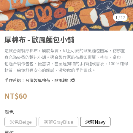
1
/
12
厚棉布 - 歐風麵包小舖
這款台灣製厚棉布，觸感紮實，印上可愛的歐風麵包圖案，彷彿置
身充滿麥香的麵包小舖。適合製作家飾布品如窗簾、抱枕、桌巾，
也適合製作包包、便當袋，甚至是獨特的手作鞋或書衣。100%純棉
材質，給你舒適安心的觸感，激發你的手作靈感。
手作首選！台灣製厚棉布，歐風麵包香
NT$60
顏色
米色Beige
灰藍GrayBlue
深藍Navy
單位