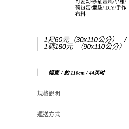
可愛動物/插畫風/小雞/
荷包蛋/童趣/ DIY/手作
布料
1尺60元（30x110公分） 
1碼180元
（90x110公分）
幅寬：約 110cm / 44英吋
規格說明
運送方式