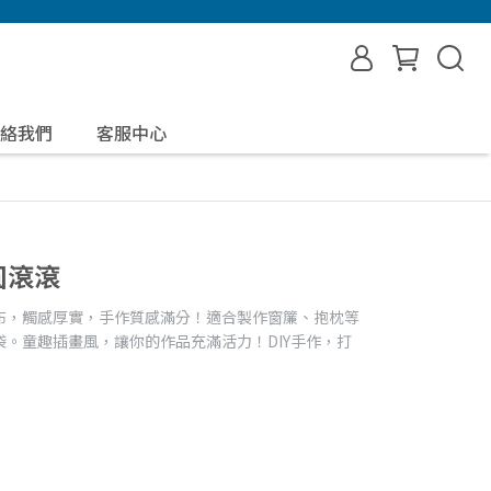
絡我們
客服中心
圓滾滾
布，觸感厚實，手作質感滿分！適合製作窗簾、抱枕等
。童趣插畫風，讓你的作品充滿活力！DIY手作，打