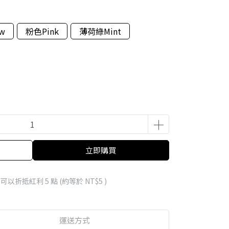
w
粉色Pink
薄荷綠Mint
立即購買
 」可以折抵紅利
5
點 (約等於
NT$5
)
運送方式