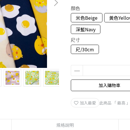
顏色
米色Beige
黃色Yello
深藍Navy
尺寸
尺/30cm
加入購物車
加入最愛
此商品 「 最高
規格說明