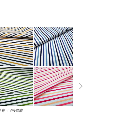
斜紋布-旋轉豹
棉布-百搭條紋