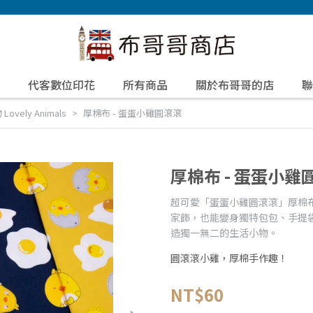
代客數位印花
所有商品
關於布哥哥的店
聯
ovely Animals
厚棉布 - 蛋蛋小雞圓滾滾
厚棉布 - 蛋蛋小雞
超可愛「蛋蛋小雞圓滾滾」厚棉
家飾，也能變身獨特包包、手提袋
造獨一無二的生活小物。
圓滾滾小雞，厚棉手作趣！
NT$60