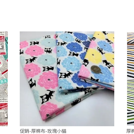
促銷-厚棉布-玫瑰小貓
厚