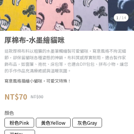
1
/
14
厚棉布-水墨繪貓咪
這款厚棉布料以粗獷的水墨筆觸繪製可愛貓咪，寫意風格不拘泥細
節，卻保留貓咪各種姿態的神韻。布料質感厚實耐用，適合製作家
飾布品，如窗簾、抱枕、床包等，也適合DIY包包、拼布小物。讓您
的手作作品充滿療癒感與溫暖氛圍。
寫意風格描繪小貓咪，可愛又特殊！
NT$70
NT$90
顏色
粉色Pink
黃色Yellow
灰色Gray