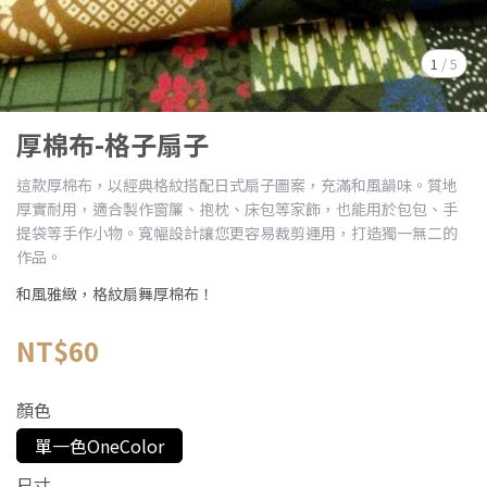
1
/
5
厚棉布-格子扇子
這款厚棉布，以經典格紋搭配日式扇子圖案，充滿和風韻味。質地
厚實耐用，適合製作窗簾、抱枕、床包等家飾，也能用於包包、手
提袋等手作小物。寬幅設計讓您更容易裁剪運用，打造獨一無二的
作品。
和風雅緻，格紋扇舞厚棉布！
NT$60
顏色
單一色OneColor
尺寸