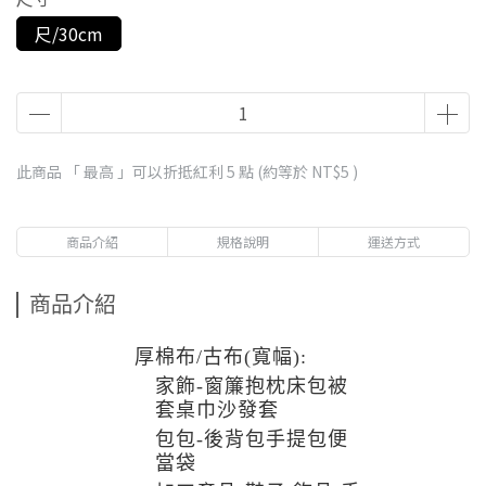
尺/30cm
此商品 「 最高 」可以折抵紅利
5
點 (約等於
NT$5
)
商品介紹
規格說明
運送方式
商品介紹
厚棉布/古布(寬幅):
家飾-窗簾抱枕床包被
套桌巾沙發套
包包-後背包手提包便
當袋