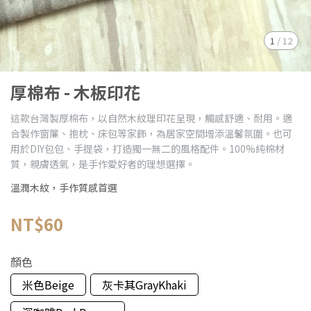
1
/
12
厚棉布 - 木板印花
這款台灣製厚棉布，以自然木紋理印花呈現，觸感舒適、耐用。適
合製作窗簾、抱枕、床包等家飾，為居家空間增添溫馨氛圍。也可
用於DIY包包、手提袋，打造獨一無二的風格配件。100%純棉材
質，親膚透氣，是手作愛好者的理想選擇。
溫潤木紋，手作質感首選
NT$60
顏色
米色Beige
灰卡其GrayKhaki