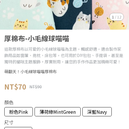
1
/
12
厚棉布-小毛線球喵喵
這款厚棉布以可愛的小毛線球喵喵為主題，觸感舒適，適合製作家
飾用品如窗簾、抱枕、床包等，也可用於DIY包包、手提袋，甚至是
獨特的貓咪主題服飾。厚實耐用，讓您的手作作品更加精緻可愛！
萌翻天！小毛線球喵喵厚棉布
NT$70
NT$90
顏色
粉色Pink
薄荷綠MintGreen
深藍Navy
尺寸