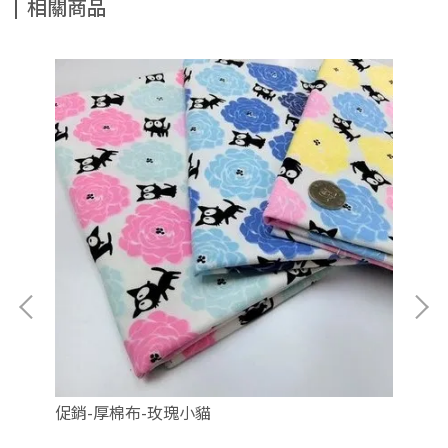
相關商品
促銷-厚棉布-玫瑰小貓
厚