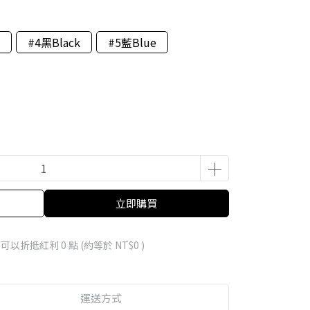
#4黑Black
#5藍Blue
立即購買
 」可以折抵紅利
0
點 (約等於
NT$0
)
運送方式