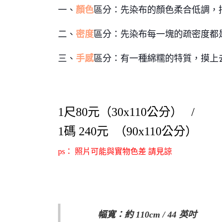
一、
顏色
區分：先染布的顏色柔合低調，
二、
密度
區分：先染布每一塊的疏密度都
三、
手感
區分：有一種綿糯的特質，摸上
1尺80元（30x110公分） /
1碼 240元
（90x110公分）
ps：
照片可能與實物色差 請見諒
幅寬：約 110cm / 44 英吋​ W