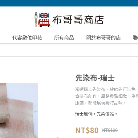
代客數位印花
所有商品
關於布哥哥的店
聯
先染布-瑞士
精選瑞士先染布，紗線先行染色
合拼布創作，風格典雅細緻，為
服裝，都能展現獨特品味。
瑞士風情，先染優雅。
NT$80
NT$100