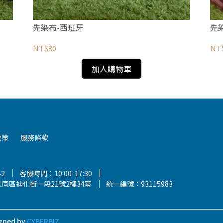
先染布-西班牙
先
NT$80
NT
加入購物車
政策
服務條款
42
客服時間：10:00-17:30
同區迪化街一段21號2樓34室
統一編號：93115983
gned by
CYBERBIZ
.