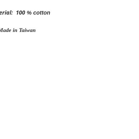
l: 100
% cotton
 Taiwan