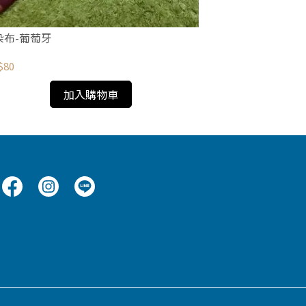
先染布-日內瓦
染布-葡萄牙
NT$80
$80
加入購物車