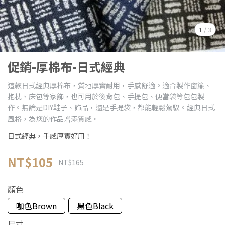
1
/
3
促銷-厚棉布-日式經典
這款日式經典厚棉布，質地厚實耐用，手感舒適。適合製作窗簾、
抱枕、床包等家飾，也可用於後背包、手提包、便當袋等包包製
作。無論是DIY鞋子、飾品，還是手提袋，都能輕鬆駕馭。經典日式
風格，為您的作品增添質感。
日式經典，手感厚實好用！
NT$105
NT$165
顏色
咖色Brown
黑色Black
尺寸