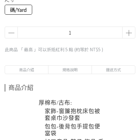
碼/Yard
此商品 「 最高 」可以折抵紅利
5
點 (約等於
NT$5
)
商品介紹
規格說明
運送方式
商品介紹
厚棉布/古布:
家飾-窗簾抱枕床包被
套桌巾沙發套
包包-後背包手提包便
當袋